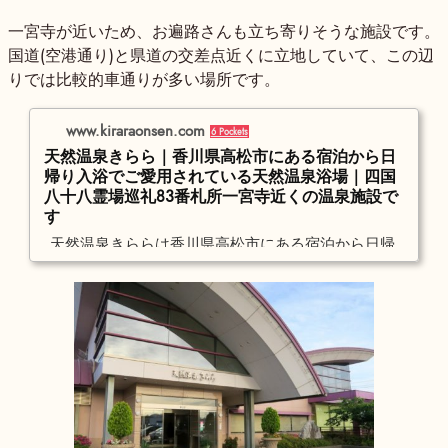
一宮寺が近いため、お遍路さんも立ち寄りそうな施設です。
国道(空港通り)と県道の交差点近くに立地していて、この辺
りでは比較的車通りが多い場所です。
www.kiraraonsen.com
6 Pockets
天然温泉きらら｜香川県高松市にある宿泊から日
帰り入浴でご愛用されている天然温泉浴場｜四国
八十八霊場巡礼83番札所一宮寺近くの温泉施設で
す
天然温泉きららは香川県高松市にある宿泊から日帰
り入浴季節の会席料理鍋料理で個人様から団体様ま
で各種ご宴会が楽しめます。四国八十八霊場巡礼83
番札所一宮寺近くで巡礼お遍路様にも広く愛用。高
松クレーターからの贈り物のお風呂で温泉三昧。天
然温泉の皆さまに愛され続けてリピーターのい方が
後をたちません