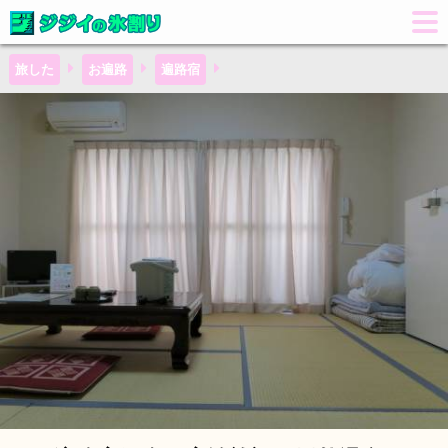
旅した
お遍路
遍路宿