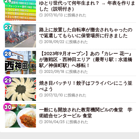
ゆとり世代って何年生まれ？ → 年表を作りま
した（説明付き）
2017/10/13 に投稿された
路上に放置した自転車が撤去されちゃったの
で返還してもらいに保管場所に行きました
2018/09/22 に投稿された
【2023年9月オープン】あの『カレー 花一』
が激戦区・西神田エリア（最寄り駅：水道橋
駅／神保町駅）へ移転！
2023/09/18 に投稿された
焼き目バッチリ！餃子はフライパンにこう並
べよう
2017/12/10 に投稿された
一般にも開放された教育機関ビルの食堂 学
術総合センタービル 食堂
2016/04/25 に投稿された