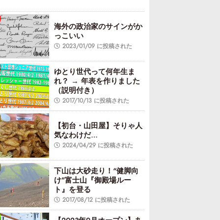
海外の政治家のサインがか
っこいい
2023/01/09 に投稿された
ゆとり世代って何年生ま
れ？ → 年表を作りました
（説明付き）
2017/10/13 に投稿された
【初台・山田屋】そりゃ人
気なわけだ…
2024/04/29 に投稿された
下山は大砂走り！“健脚向
け”富士山『御殿場ルー
ト』を登る
2017/08/12 に投稿された