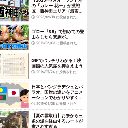
【2023年9月オープン】あ
の『カレー 花一』が激戦
区・西神田エリア（最寄り
駅：水道橋駅／神保町駅）
2023/09/18 に投稿された
へ移転！
ゴロー『S-8』で初めての登
山をしたら悲劇が…
2018/06/03 に投稿された
GIFでバッチリわかる！映
画館の人気席を押さえよう
2016/07/24 に投稿された
日本とバングラデシュとパ
ラオ、国旗の違いをアニメ
ーションでわかりやすくし
てみた
2019/04/28 に投稿された
【夏の雲取山】お祭から三
条の湯を経由するルートが
癒されすぎる