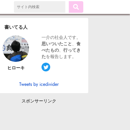
書いてる人
一介の社会人です。
思いついたこと
、
食
べたもの
、
行ってき
た
を報告します。
ヒローキ
Tweets by icedivider
スポンサーリンク