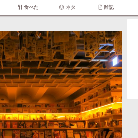
た
食べた
ネタ
雑記
ー)
カレー
うどん