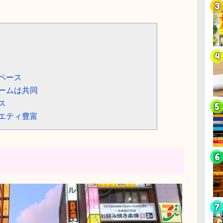
ペース
ームは共同
ス
エティ豊富