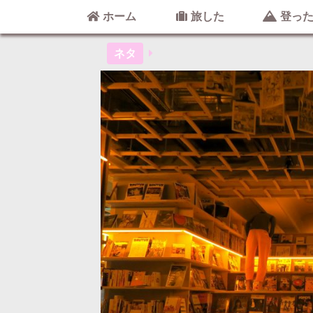
ホーム
旅した
登っ
S-8(ゴロ
ネタ