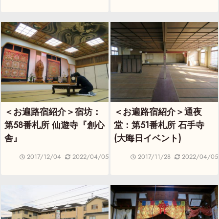
＜お遍路宿紹介＞宿坊：
＜お遍路宿紹介＞通夜
第58番札所 仙遊寺『創心
堂：第51番札所 石手寺
舎』
(大晦日イベント)
2017/12/04
2022/04/05
2017/11/28
2022/04/05