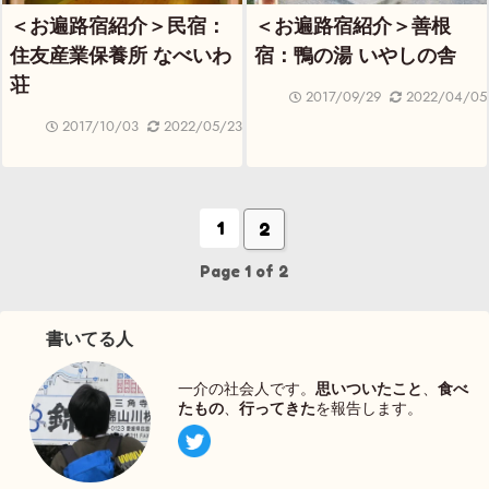
＜お遍路宿紹介＞民宿：
＜お遍路宿紹介＞善根
住友産業保養所 なべいわ
宿：鴨の湯 いやしの舎
荘
2017/09/29
2022/04/05
2017/10/03
2022/05/23
1
2
Page 1 of 2
書いてる人
一介の社会人です。
思いついたこと
、
食べ
たもの
、
行ってきた
を報告します。