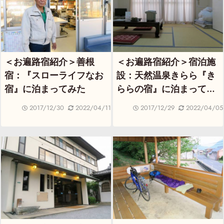
＜お遍路宿紹介＞善根
＜お遍路宿紹介＞宿泊施
宿：『スローライフなお
設：天然温泉きらら『き
宿』に泊まってみた
ららの宿』に泊まってみ
た
2017/12/30
2022/04/11
2017/12/29
2022/04/05