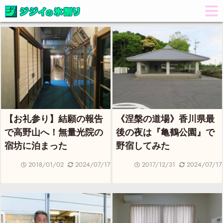
【お礼参り】結願の報告
《涅槃の道場》香川県最
で高野山へ！無量光院の
後の夜は『亀鶴公園』で
宿坊に泊まった
野宿してみた
2018/01/02
2024/07/17
2017/12/31
2024/07/17