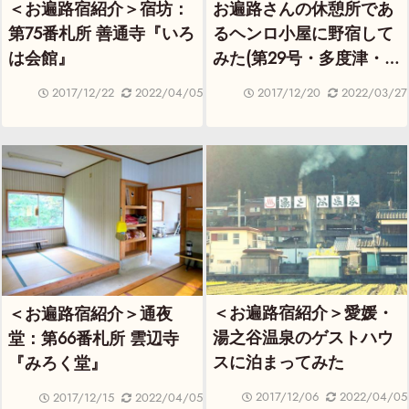
＜お遍路宿紹介＞宿坊：
お遍路さんの休憩所であ
第75番札所 善通寺『いろ
るヘンロ小屋に野宿して
は会館』
みた(第29号・多度津・お
かのやま)
2017/12/22
2022/04/05
2017/12/20
2022/03/27
＜お遍路宿紹介＞愛媛・
＜お遍路宿紹介＞通夜
湯之谷温泉のゲストハウ
堂：第66番札所 雲辺寺
スに泊まってみた
『みろく堂』
2017/12/06
2022/04/05
2017/12/15
2022/04/05