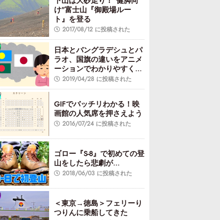
下山は大砂走り！“健脚向
け”富士山『御殿場ルー
ト』を登る
2017/08/12 に投稿された
日本とバングラデシュとパ
ラオ、国旗の違いをアニメ
ーションでわかりやすくし
てみた
2019/04/28 に投稿された
GIFでバッチリわかる！映
画館の人気席を押さえよう
2016/07/24 に投稿された
ゴロー『S-8』で初めての登
山をしたら悲劇が…
2018/06/03 に投稿された
＜東京→徳島＞フェリーり
つりんに乗船してきた