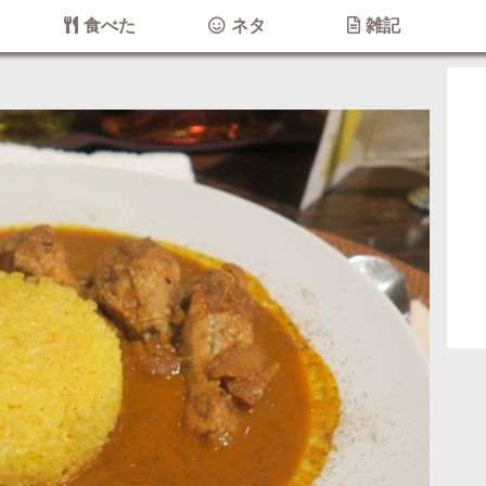
た
食べた
ネタ
雑記
ー)
カレー
うどん