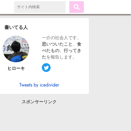
書いてる人
一介の社会人です。
思いついたこと
、
食
べたもの
、
行ってき
た
を報告します。
ヒローキ
Tweets by icedivider
スポンサーリンク