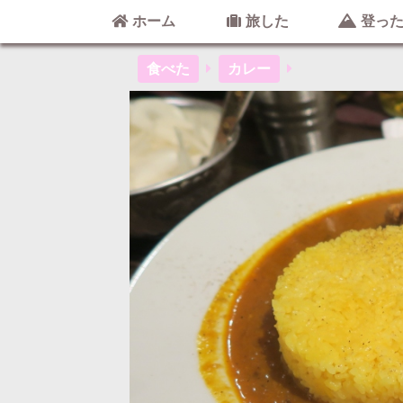
ホーム
旅した
登っ
S-8(ゴロ
食べた
カレー